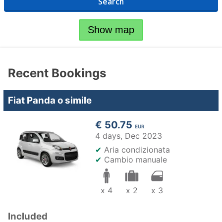
Search
Show map
Recent Bookings
Fiat Panda o simile
€ 50.75
EUR
4 days,
Dec 2023
✔
Aria condizionata
✔
Cambio manuale
x 4
x 2
x 3
Included