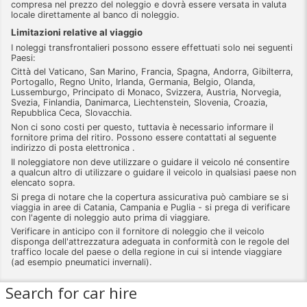
compresa nel prezzo del noleggio e dovrà essere versata in valuta
locale direttamente al banco di noleggio.
Limitazioni relative al viaggio
I noleggi transfrontalieri possono essere effettuati solo nei seguenti
Paesi:
Città del Vaticano, San Marino, Francia, Spagna, Andorra, Gibilterra,
Portogallo, Regno Unito, Irlanda, Germania, Belgio, Olanda,
Lussemburgo, Principato di Monaco, Svizzera, Austria, Norvegia,
Svezia, Finlandia, Danimarca, Liechtenstein, Slovenia, Croazia,
Repubblica Ceca, Slovacchia.
Non ci sono costi per questo, tuttavia è necessario informare il
fornitore prima del ritiro. Possono essere contattati al seguente
indirizzo di posta elettronica .
Il noleggiatore non deve utilizzare o guidare il veicolo né consentire
a qualcun altro di utilizzare o guidare il veicolo in qualsiasi paese non
elencato sopra.
Si prega di notare che la copertura assicurativa può cambiare se si
viaggia in aree di Catania, Campania e Puglia - si prega di verificare
con l'agente di noleggio auto prima di viaggiare.
Verificare in anticipo con il fornitore di noleggio che il veicolo
disponga dell'attrezzatura adeguata in conformità con le regole del
traffico locale del paese o della regione in cui si intende viaggiare
(ad esempio pneumatici invernali).
Search for car hire